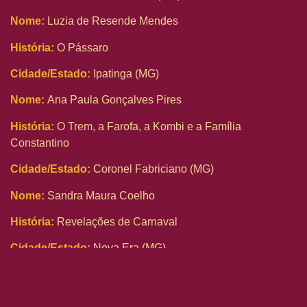
Nome:
Luzia de Resende Mendes
História:
O Pássaro
Cidade/Estado:
Ipatinga (MG)
Nome:
Ana Paula Gonçalves Pires
História:
O Trem, a Farofa, a Kombi e a Família
Constantino
Cidade/Estado:
Coronel Fabriciano (MG)
Nome:
Sandra Maura Coelho
História:
Revelações de Carnaval
Cidade/Estado:
Nova Era (MG)
Nome:
Alexandra Mara Felipe Fernandes
História:
Me disseram que Sou Negra