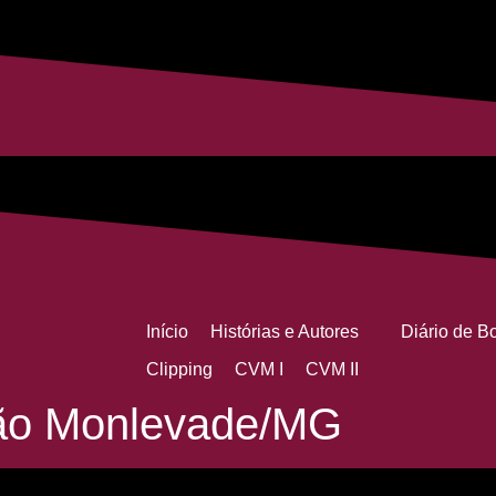
Início
Histórias e Autores
Diário de B
Clipping
CVM I
CVM II
oão Monlevade/MG