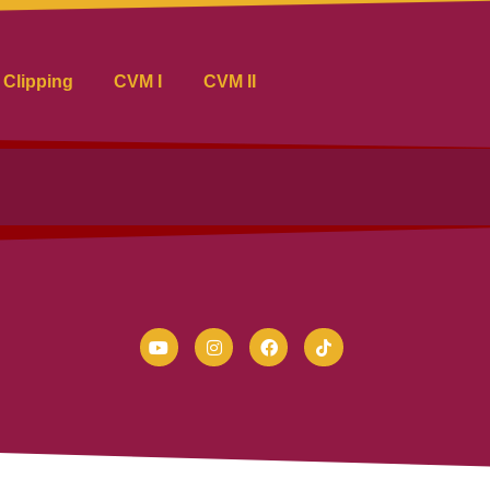
Clipping
CVM I
CVM II