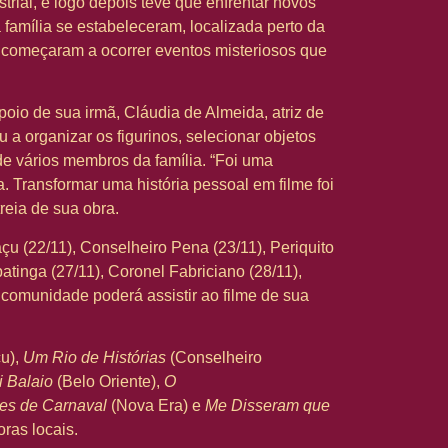
rial, e logo depois teve que enfrentar novos
família se estabeleceram, localizada perto da
o começaram a ocorrer eventos misteriosos que
poio de sua irmã, Cláudia de Almeida, atriz de
 a organizar os figurinos, selecionar objetos
de vários membros da família. “Foi uma
a. Transformar uma história pessoal em filme foi
reia de sua obra.
açu (22/11), Conselheiro Pena (23/11), Periquito
patinga (27/11), Coronel Fabriciano (28/11),
 comunidade poderá assistir ao filme de sua
çu),
Um Rio de Histórias
(Conselheiro
i Balaio
(Belo Oriente),
O
es de Carnaval
(Nova Era) e
Me Disseram que
ras locais.