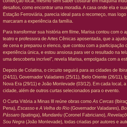
confecção local, mesmo sem saber costurar em máquina indust
desafios, como encontrar uma moradia. A casa onde ela e sua 
Estação Ferroviária, parecia ideal para o recomeço, mas log
marcaram a experiência da família.
Para transformar sua história em filme, Marisa contou com o a
teatro e professora de Artes Cênicas aposentada, que a ajudou
de cena e preparou o elenco, que contou com a participação 
experiência única, e estou ansiosa para ver o resultado na tel
uma descoberta incrível”, revela Marisa, empolgada com a est
Depois de Colatina, o circuito seguirá para as cidades de Ibir
(24/11), Governador Valadares (25/11), Belo Oriente (26/11), I
Nova Era (29/11) e João Monlevade (03/12). Em cada local, a
cidade, além de outros curtas selecionados para o evento.
O Curta Vitória a Minas III reúne obras como
As Cercas
(Ibira
Pena),
Escasso
e
A Velha do Rio
(Governador Valadares),
Bo
Pássaro
(Ipatinga),
Mundaréu
(Coronel Fabriciano),
Revelaçõ
Sou Negra
(João Monlevade), todas criadas por autores e auto