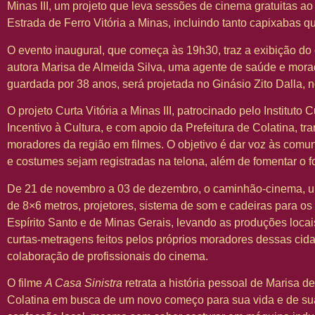
Minas III, um projeto que leva sessões de cinema gratuitas ao
Estrada de Ferro Vitória a Minas, incluindo tanto capixabas q
O evento inaugural, que começa às 19h30, traz a exibição d
autora Marisa de Almeida Silva, uma agente de saúde e morado
guardada por 38 anos, será projetada no Ginásio Zito Dalla, no
O projeto Curta Vitória a Minas III, patrocinado pelo Instituto 
Incentivo à Cultura, e com apoio da Prefeitura de Colatina, tra
moradores da região em filmes. O objetivo é dar voz às comu
e costumes sejam registradas na telona, além de fomentar o for
De 21 de novembro a 03 de dezembro, o caminhão-cinema, um
de 8×6 metros, projetores, sistema de som e cadeiras para os
Espírito Santo e de Minas Gerais, levando as produções loca
curtas-metragens feitos pelos próprios moradores dessas cid
colaboração de profissionais do cinema.
O filme
A Casa Sinistra
retrata a história pessoal de Marisa d
Colatina em busca de um novo começo para sua vida e de su