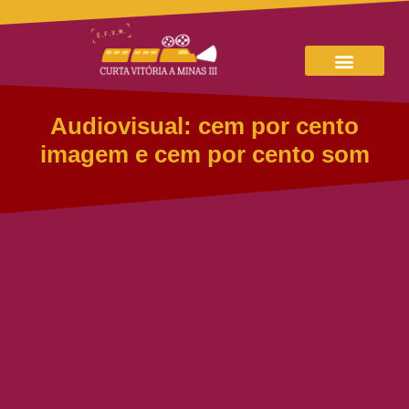
Audiovisual: cem por cento
imagem e cem por cento som